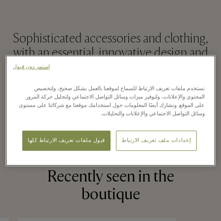
Sophisticated accessories and clothing,
with an essential, innovative design and
the perfect combination of function and
استمر دون قبول
informal elegance, made in top-quality
نستخدم ملفات تعريف الارتباط للسماح لموقعنا بالعمل بشكل صحيح، ولتخصيص
materials.
المحتوى والإعلانات، ولتوفير ميزات وسائل التواصل الاجتماعي ولتحليل حركة المرور
على الموقع. ونشارك أيضًا المعلومات حول استخدامك موقعنا مع شركائنا على مستوى
وسائل التواصل الاجتماعي والإعلانات والتحليلات.
قراءة المزيد
إعدادات ملف تعريف الارتباط
قبول ملفات تعريف الارتباط كلها
Recently seen in the
boutique