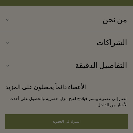
من نحن
اتصلوا بنا
الشراكات
الأسئلة المتكررة
انضموا إلى شركائنا
خريطة الفيلاج
التفاصيل الدقيقة
عروض الشركاء
وصل حديثًا
شروط وأحكام الموقع الإلكتروني
حجز المجموعات
الأعضاء دائماً يحصلون على المزيد
بطاقة الهدايا
شروط وأحكام العضوية
الفنادق والمعالم السياحية المحلية
انضم إلى عضوية بيستر فيلادج لفتح مزايا حصرية والحصول على أحدث
الوظائف
إشعارات الخصوصية
الأخبار من الداخل.
تنزيل التطبيق
سهولة الوصول
اشترك في العضوية
نبذة عن بستر فيلاج (Bicester Village)
الالتزامات البيئية والاجتماعية والحوكمة