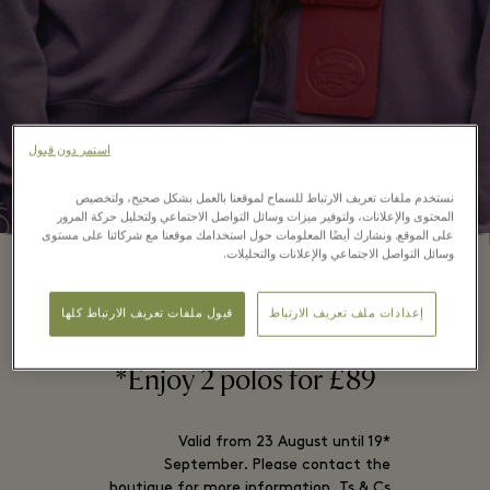
استمر دون قبول
نستخدم ملفات تعريف الارتباط للسماح لموقعنا بالعمل بشكل صحيح، ولتخصيص
المحتوى والإعلانات، ولتوفير ميزات وسائل التواصل الاجتماعي ولتحليل حركة المرور
على الموقع. ونشارك أيضًا المعلومات حول استخدامك موقعنا مع شركائنا على مستوى
وسائل التواصل الاجتماعي والإعلانات والتحليلات.
إعدادات ملف تعريف الارتباط
قبول ملفات تعريف الارتباط كلها
LACOSTE POLO OFFER
Enjoy 2 polos for £89*
*Valid from 23 August until 19
September. Please contact the
boutique for more information. Ts & Cs