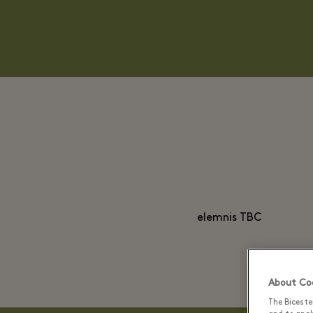
elemnis TBC
About Coo
The Biceste