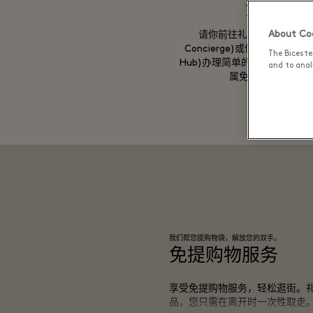
注册
About Coo
请你前往礼宾服务中心(Gue
Concierge)或信息中心(Infor
The Biceste
Hub)办理简单的注册手续，即
and to analy
属免提购物卡。
我们帮您提购物袋，解放您的双手。
免提购物服务
享受免提购物服务，轻松逛街。
品，您只需在离开时一次性取走。