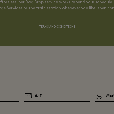
ffortless, our Bag Drop service works around your schedule.
ge Services or the train station whenever you like, then co
TERMS AND CONDITIONS
邮件
Wha