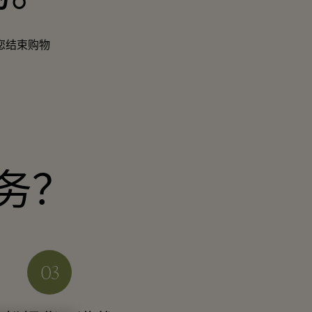
您结束购物
务？