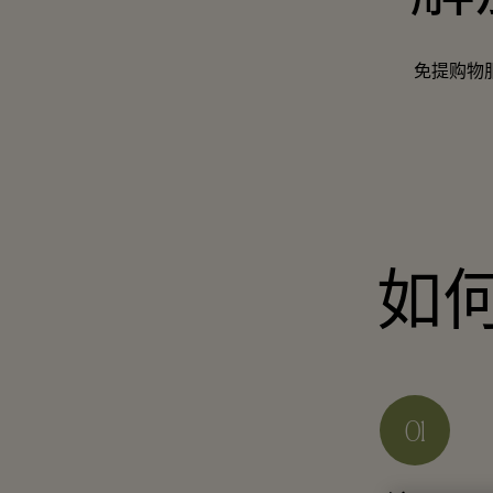
免提购物
如