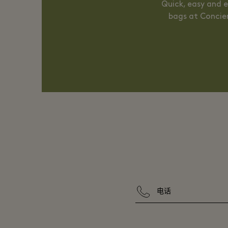
Quick, easy and e
bags at Concier
电话