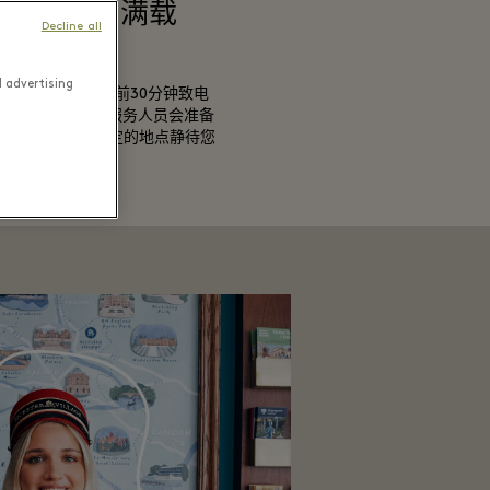
轻松提货，满载
Decline all
而归
d advertising
物行程之后，请提前30分钟致电
）7717 811211，服务人员会准备
全部收获，在您指定的地点静待您
的领取