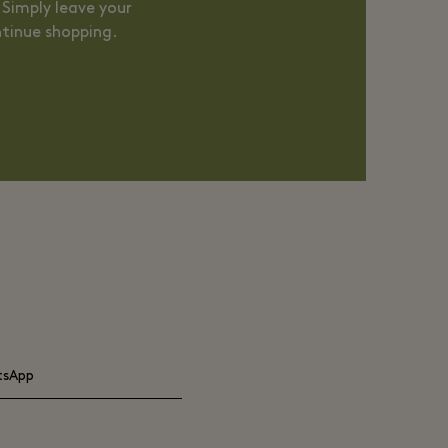
 Simply leave your
ntinue shopping.
tsApp