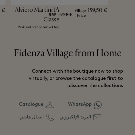
Become a member
Alviero Martini 1A
0 €
159,50 €
Village
228 €
RRP
Price
Discover a world of personalised experiences and special
Classe
surprises from your favourite luxury brands.
Pink and orange bucket bag
REGISTER NOW
Fidenza Village from Home
Already a member?
Connect with the boutique now to shop
Sign in
virtually, or browse the catalogue first to
discover the collections.
here
to read in full.
*Terms and conditions apply, click
Catalogue
WhatsApp
البريد الإلكتروني
اتصال هاتفي