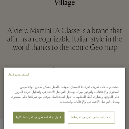
Village
Alviero Martini 1A Classe is a brand that
affirms a recognizable Italian style in the
world thanks to the iconic Geo map.
قراءة المزيد
استمر دون قبول
نستخدم ملفات تعريف الارتباط للسماح لموقعنا بالعمل بشكل صحيح، ولتخصيص
Recently seen in the
المحتوى والإعلانات، ولتوفير ميزات وسائل التواصل الاجتماعي ولتحليل حركة المرور
على الموقع. ونشارك أيضًا المعلومات حول استخدامك موقعنا مع شركائنا على مستوى
boutique
وسائل التواصل الاجتماعي والإعلانات والتحليلات.
إعدادات ملف تعريف الارتباط
قبول ملفات تعريف الارتباط كلها