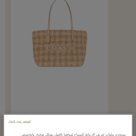
Coach
استمر دون قبول
Large city tote bag
نستخدم ملفات تعريف الارتباط للسماح لموقعنا بالعمل بشكل صحيح، ولتخصيص