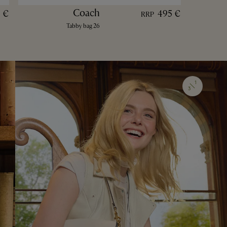
Coach
5 €
495 €
RRP
Tabby bag 26
1
3