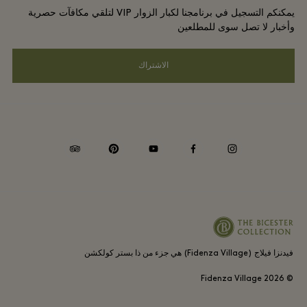
برامج مكافآت المسافر الدائم
يمكنكم التسجيل في برنامجنا لكبار الزوار VIP لتلقي مكافآت حصرية
الوظائف
إشعارات الخصوصية
وأخبار لا تصل سوى للمطلعين
الفنادق والمعالم السياحية المحلية
تنزيل التطبيق
سهولة الوصول
الاشتراك
انضموا إلى شركائنا
بطاقة هدايا فيدنزا فيلاج (Fidenza Village)
موافقة ملف تعريف الارتباط
الالتزامات البيئية والاجتماعية والحوكمة
tripadvisor
pinterest
youtube
facebook
instagram
Whistleblowing
فيدنزا فيلاج (Fidenza Village) هي جزء من ذا بستر كولكشن
2026
© Fidenza Village