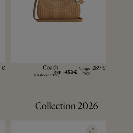
Coach
 €
289 €
Village
450 €
RRP
Price
Teri shoulder bag
2026 Collection