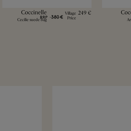
Coccinelle
Coc
249 €
Village
380 €
RRP
Price
Cecilie suede bag
Ar