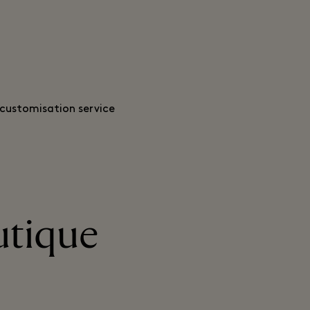
customisation service.
utique