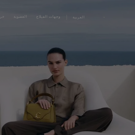
وجهات الفيلاج
العضوية
خري
العربية