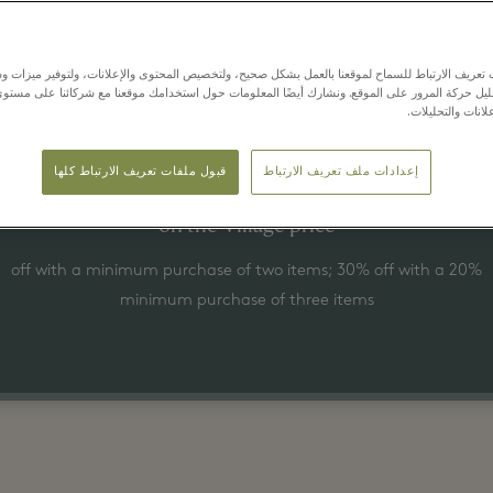
Latest Offers
عريف الارتباط للسماح لموقعنا بالعمل بشكل صحيح، ولتخصيص المحتوى والإعلانات، ولتوفير ميزات وس
حليل حركة المرور على الموقع. ونشارك أيضًا المعلومات حول استخدامك موقعنا مع شركائنا على مستو
لانات والتحليلات.
1 أغسطس - 24 أغسطس 2026
Up to 30% off
إعدادات ملف تعريف الارتباط
قبول ملفات تعريف الارتباط كلها
on the Village price
20% off with a minimum purchase of two items; 30% off with a
minimum purchase of three items