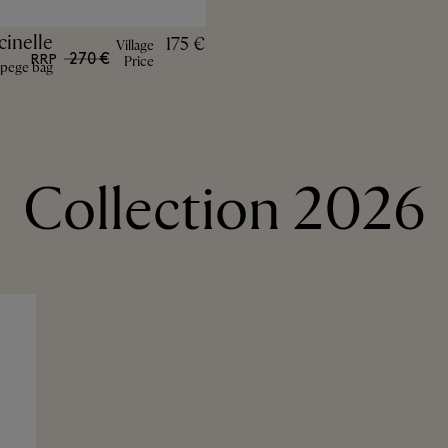
cinelle
175 €
Village
270 €
RRP
Price
pege bag
2026 Collection