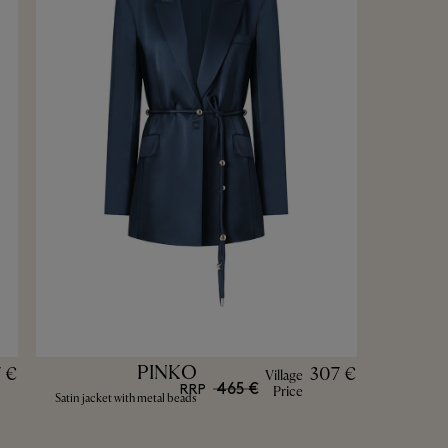
PINKO
7 €
307 €
Village
465 €
RRP
Price
Satin jacket with metal beads