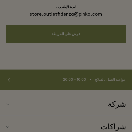
البريد الإلكتروني:
store.outletfidenza@pinko.com
عرض على الخريطة
⬩
مواعيد العمل بالفيلاج
10:00 – 20:00
شركة
نبذة عن Fidenza Village (فيدنزا فيلاج)
شراكات
الأسئلة المتكررة