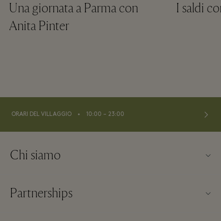
Una giornata a Parma con
I saldi c
Anita Pinter
⬩
ORARI DEL VILLAGGIO
10:00 – 23:00
Chi siamo
About us
Partnerships
FAQs
I nostri partner
Mappa del Villaggio