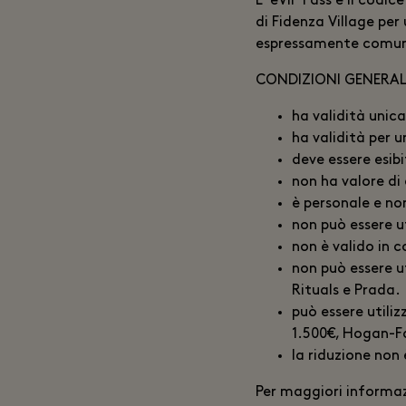
L' eVIP Pass e il codi
di Fidenza Village pe
espressamente comun
CONDIZIONI GENERALI
ha validità unic
ha validità per 
deve essere esib
non ha valore d
è personale e no
non può essere ut
non è valido in 
non può essere u
Rituals e Prada.
può essere utili
1.500€, Hogan-F
la riduzione non 
Per maggiori informazi