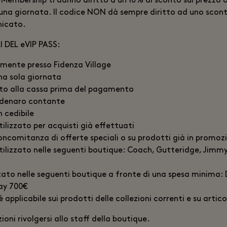
ce Membership ti danno diritto a un 10% di sconto sul prezzo 
r una giornata. Il codice NON dà sempre diritto ad uno sco
icato.
 DEL eVIP PASS:
amente presso Fidenza Village
una sola giornata
ito alla cassa prima del pagamento
i denaro contante
n cedibile
ilizzato per acquisti già effettuati
concomitanza di offerte speciali o su prodotti già in promoz
tilizzato nelle seguenti boutique: Coach, Gutteridge, Jimm
zzato nelle seguenti boutique a fronte di una spesa minima
ay 700€
è applicabile sui prodotti delle collezioni correnti e su artico
oni rivolgersi allo staff della boutique.