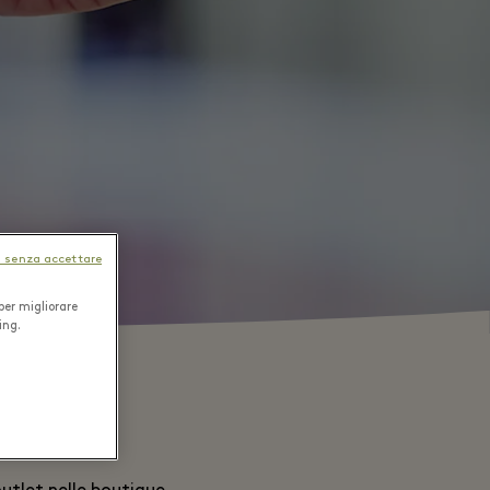
 senza accettare
per migliorare
ing.