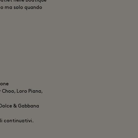
outlet nelle boutique
nto ma solo quando
ione
y Choo, Loro Piana,
: Dolce & Gabbana
li continuativi.