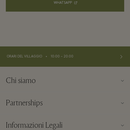
WHATSAPP
⬩
ORARI DEL VILLAGGIO
10:00 – 20:00
Chi siamo
About us
Partnerships
FAQs
I nostri partner
Mappa del Villaggio
Informazioni Legali
Diventa un partner