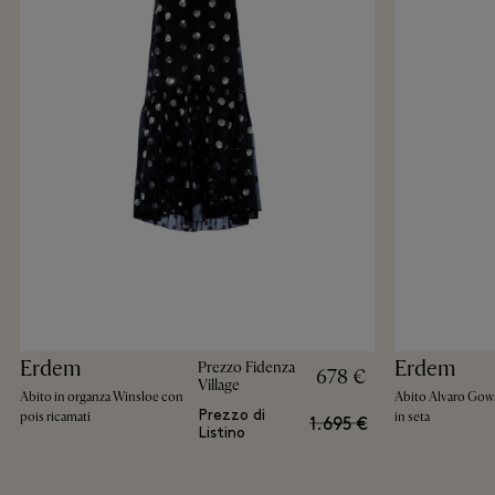
Erdem
Erdem
Prezzo Fidenza
678 €
Village
Abito in organza Winsloe con
Abito Alvaro Go
Prezzo di
pois ricamati
in seta
1.695 €
Listino