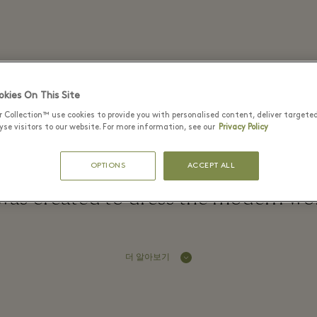
Elisabetta Franchi - Fidenza Villag
kies On This Site
r Collection™ use cookies to provide you with personalised content, deliver targete
se visitors to our website. For more information, see our
Privacy Policy
de-in-Italy heritage, the Elisabetta 
OPTIONS
ACCEPT ALL
 was created to dress the modern w
더 알아보기