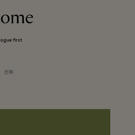
 Home
ogue first
전화