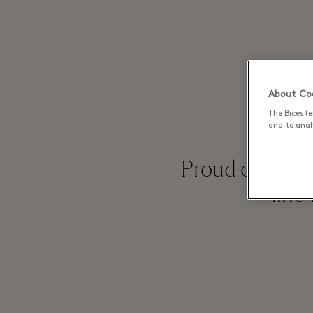
About Coo
The Biceste
and to analy
Proud of its Ma
line