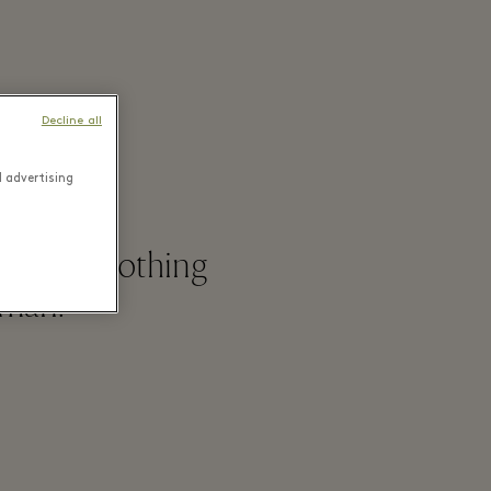
e
Decline all
d advertising
Franchi clothing
oman.