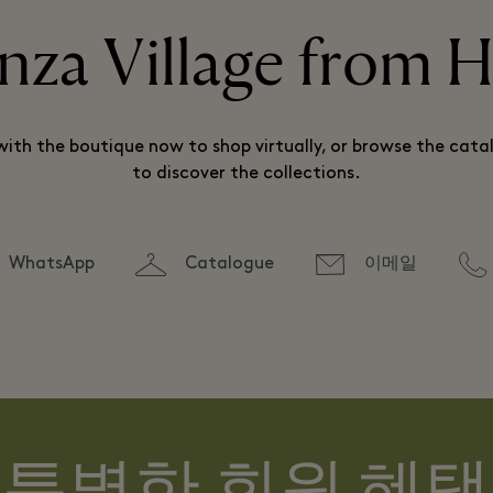
nza Village from
ith the boutique now to shop virtually, or browse the catal
to discover the collections.
WhatsApp
Catalogue
이메일
특별한 회원 혜택