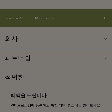
⬩
빌리지 영업시간
10:00 – 20:00
회사
Fidenza Village (피덴자 빌리지) 소개
파트너쉽
FAQ
우리의 파트너들
빌리지 지도
적법한
파트너가되다
신상품
웹사이트 이용 약관
단체 예약
혜택을 드립니다
문의하기
프리빌리지 약관
항공사 마일리지 프로그램
VIP 프로그램에 등록하고 특별 혜택 및 소식을 받아보세요.
커리어
프라이버시 공지