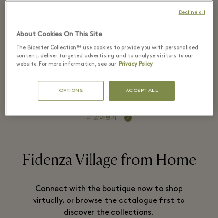
Decline all
Luisa Spagnoli is a leading Italian
About Cookies On This Site
womenswear brand, founded in 1928,
The Bicester Collection™ use cookies to provide you with personalised
content, deliver targeted advertising and to analyse visitors to our
which is named after its brilliant
website. For more information, see our
Privacy Policy
designer.
OPTIONS
ACCEPT ALL
더 알아보기
Fidenza Village from Home
Connect with the boutique now to shop
virtually, or browse the catalogue first to
discover the collections.