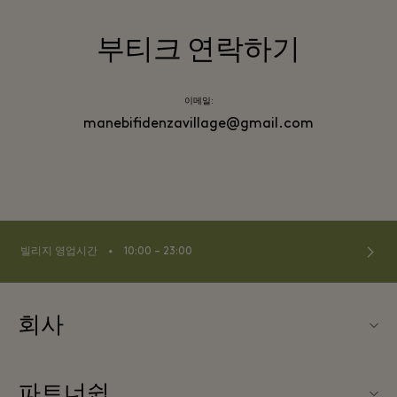
부티크 연락하기
이메일:
manebifidenzavillage@gmail.com
⬩
빌리지 영업시간
10:00 – 23:00
회사
Fidenza Village (피덴자 빌리지) 소개
파트너쉽
FAQ