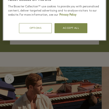
특별한 회원 혜택
The Bicester Collection™ use cookies to provide you with personalised
content, deliver targeted advertising and to analyse visitors to our
멤버십에 가입하고 단독 혜택과 최신 소식을 받아보
website. For more information, see our
Privacy Policy
세요
OPTIONS
ACCEPT ALL
회원 가입하기
1
5