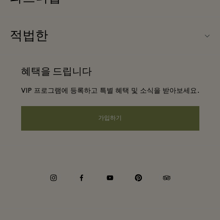
우리의 파트너들
빌리지 지도
적법한
파트너가되다
신상품
웹사이트 이용 약관
단체 예약
혜택을 드립니다
문의하기
프리빌리지 약관
항공사 마일리지 프로그램
VIP 프로그램에 등록하고 특별 혜택 및 소식을 받아보세요.
커리어
프라이버시 공지
호텔 및 지역 명소
앱 다운로드
가입하기
웹접근성 안내
기업 제휴 프로그램
상품권
쿠키 동의
기업의 책임
instagram
facebook
youtube
pinterest
tripadvisor
내부 신고 정책