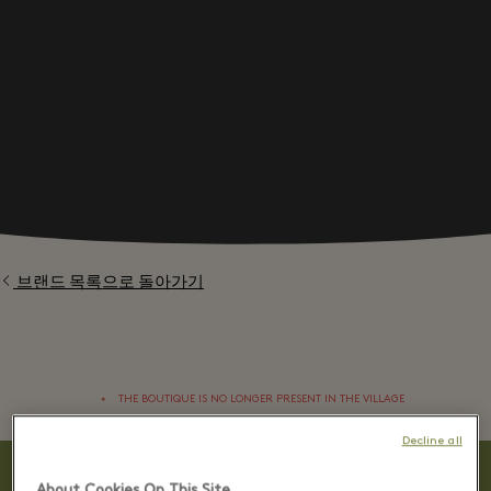
브랜드 목록으로 돌아가기
⬩
THE BOUTIQUE IS NO LONGER PRESENT IN THE VILLAGE
Decline all
About Cookies On This Site