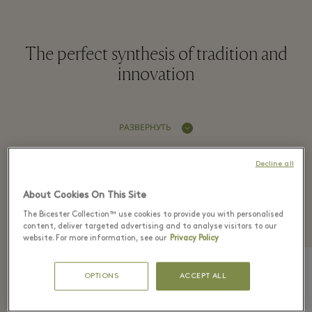
The perfect synthesis of tradition and
innovation
РАЗВЕРНУТЬ
Decline all
Recently seen in the
About Cookies On This Site
boutique
The Bicester Collection™ use cookies to provide you with personalised
content, deliver targeted advertising and to analyse visitors to our
website. For more information, see our
Privacy Policy
OPTIONS
ACCEPT ALL