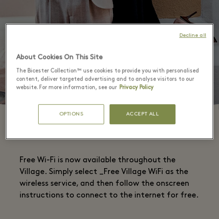
Decline all
About Cookies On This Site
The Bicester Collection™ use cookies to provide you with personalised
content, deliver targeted advertising and to analyse visitors to our
website. For more information, see our
Privacy Policy
OPTIONS
ACCEPT ALL
Free Wi-Fi is now available throughout the
Village. Simply select _Free Village WiFi as the
wireless service, and then follow the onscreen
instructions to connect to the internet for free.