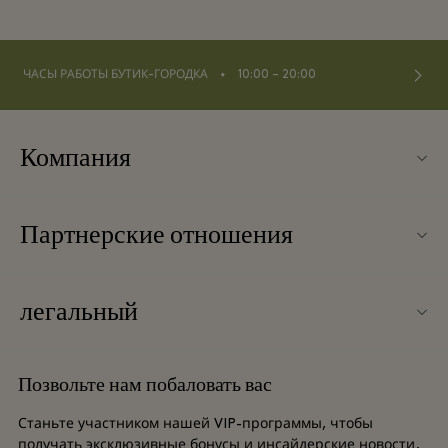
⬩
ЧАСЫ РАБОТЫ БУТИК-ГОРОДКА
10:00 – 20:00
Компания
О Fidenza Village
Партнерские отношения
Часто задаваемые вопросы
Наши партнеры
Карта бутик-городка
легальный
Стать партнером
Новинки
Условия и положения
Групповое бронирование
Позвольте нам побаловать вас
Контакты
Условия и положения для привилегированного участника
Баллы для часто летающих путешественников
Станьте участником нашей VIP-программы, чтобы
Вакансии
получать эксклюзивные бонусы и инсайдерские новости.