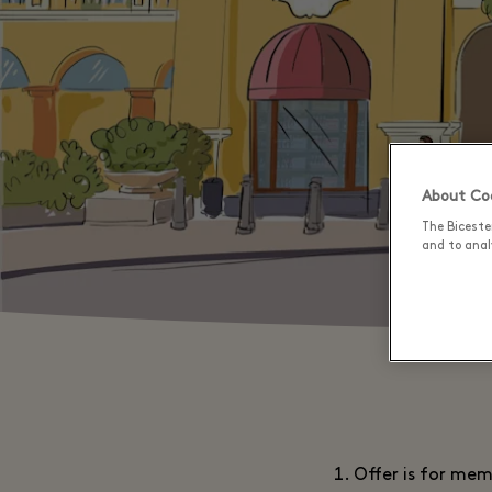
About Coo
The Biceste
and to analy
Offer is for mem