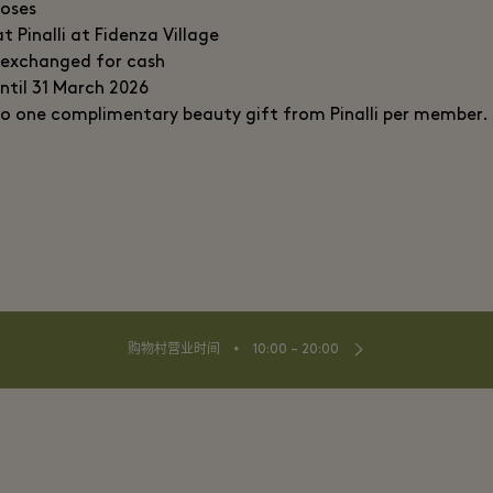
oses
at Pinalli at Fidenza Village
 exchanged for cash
until 31 March 2026
 to one complimentary beauty gift from Pinalli per member.
⬩
购物村营业时间
10:00 – 20:00