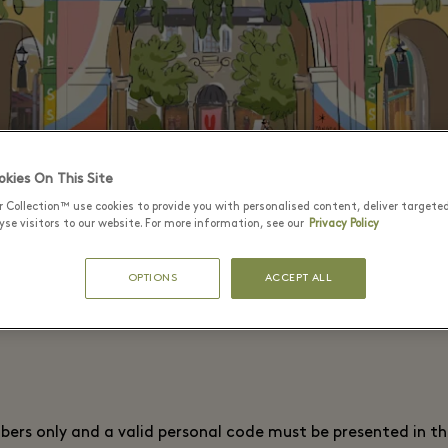
kies On This Site
r Collection™ use cookies to provide you with personalised content, deliver targete
se visitors to our website. For more information, see our
Privacy Policy
OPTIONS
ACCEPT ALL
bers only and a valid personal code must be presented in t