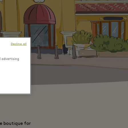
Decline all
d advertising
he boutique for