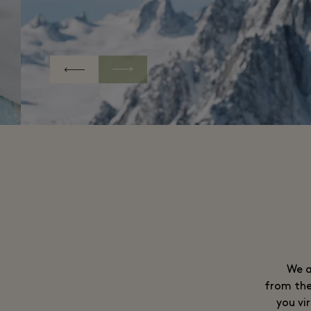
We a
from the
you vi