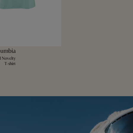
lumbia
II Novelty
T-shirt