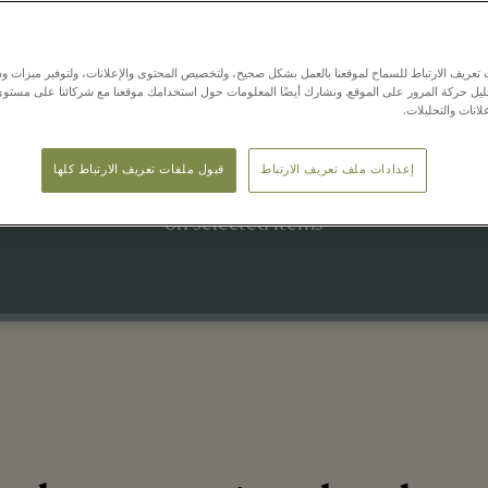
Latest Offers
عريف الارتباط للسماح لموقعنا بالعمل بشكل صحيح، ولتخصيص المحتوى والإعلانات، ولتوفير ميزات وس
حليل حركة المرور على الموقع. ونشارك أيضًا المعلومات حول استخدامك موقعنا مع شركائنا على مستو
لانات والتحليلات.
20 يوليو - 15 أغسطس 2026
Up to 70% off the original price
إعدادات ملف تعريف الارتباط
قبول ملفات تعريف الارتباط كلها
on selected items