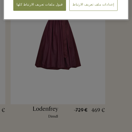
إعدادات ملف تعريف الارتباط
قبول ملفات تعريف الارتباط كلها
Lodenfrey
 €
469 €
729 €
Dirndl