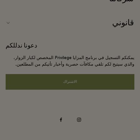
شركاؤنا
نبذة عن Ingolstadt Village (إنغولشتات فيلاج)
قانوني
حجز المجموعات
خريطة الفيلاج
شروط وأحكام الموقع الإلكتروني
الفنادق والمعالم السياحية المحلية
دعونا ندللكم
الوظائف
شروط وأحكام العضوية
DO GOOD programme
يمكنكم التسجيل في برنامج المزايا Privilege المخصص لكبار الزوار،
تنزيل التطبيق
Privacy notice
والذي سيتيح لكم تلقي مكافآت حصرية وأخبار تأتيكم من المطلعين.
Shopping Card
سهولة الوصول
الاشتراك
الأسئلة المتكررة
الالتزامات البيئية والاجتماعية والحوكمة
facebook
instagram