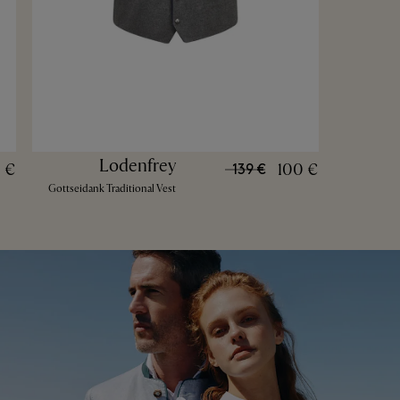
Lodenfrey
 €
100 €
139 €
Gottseidank Traditional Vest