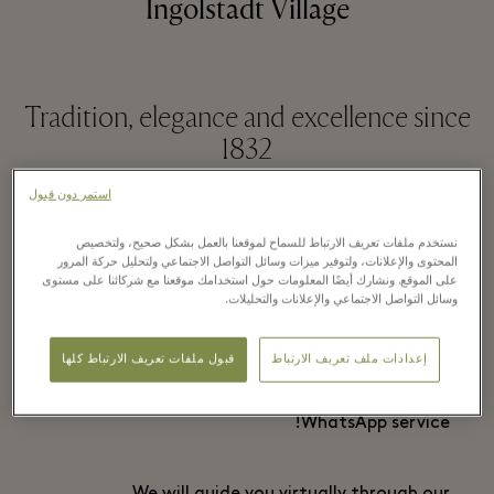
Ingolstadt Village
Tradition, elegance and excellence since
1832
استمر دون قبول
قراءة المزيد
نستخدم ملفات تعريف الارتباط للسماح لموقعنا بالعمل بشكل صحيح، ولتخصيص
المحتوى والإعلانات، ولتوفير ميزات وسائل التواصل الاجتماعي ولتحليل حركة المرور
على الموقع. ونشارك أيضًا المعلومات حول استخدامك موقعنا مع شركائنا على مستوى
وسائل التواصل الاجتماعي والإعلانات والتحليلات.
WhatsApp Service
إعدادات ملف تعريف الارتباط
قبول ملفات تعريف الارتباط كلها
We invite you to discover our HOUR PASSION
WhatsApp service!
We will guide you virtually through our