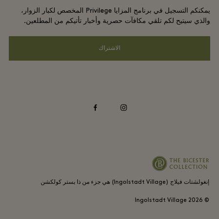
DO GOOD programme
يمكنكم التسجيل في برنامج المزايا Privilege المخصص لكبار الزوار،
تنزيل التطبيق
Privacy notice
والذي سيتيح لكم تلقي مكافآت حصرية وأخبار تأتيكم من المطلعين.
Shopping Card
سهولة الوصول
الاشتراك
الأسئلة المتكررة
الالتزامات البيئية والاجتماعية والحوكمة
facebook
instagram
إنغولشتات فيلاج (Ingolstadt Village) هي جزء من ذا بستر كولكشن
2026
© Ingolstadt Village