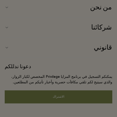
من نحن
اتصل بنا
شركائنا
اتصل بنا
شركاؤنا
نبذة عن Ingolstadt Village (إنغولشتات فيلاج)
قانوني
حجز المجموعات
خريطة الفيلاج
شروط وأحكام الموقع الإلكتروني
الفنادق والمعالم السياحية المحلية
دعونا ندللكم
الوظائف
شروط وأحكام العضوية
DO GOOD programme
يمكنكم التسجيل في برنامج المزايا Privilege المخصص لكبار الزوار،
تنزيل التطبيق
Privacy notice
والذي سيتيح لكم تلقي مكافآت حصرية وأخبار تأتيكم من المطلعين.
Shopping Card
سهولة الوصول
الاشتراك
الأسئلة المتكررة
الالتزامات البيئية والاجتماعية والحوكمة