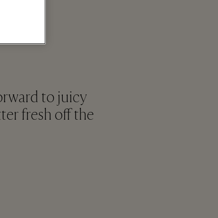
e
rward to juicy
er fresh off the