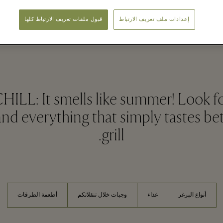
إعدادات ملف تعريف الارتباط
قبول ملفات تعريف الارتباط كلها
Mr. Smash & Co. - Ingolstadt Villag
LL: It smells like summer! Look fo
and everything that simply tastes bett
grill.
أنواع البرغر
غذاء
وجبات خلال تنقلاتكم
أطعمة الطرقات