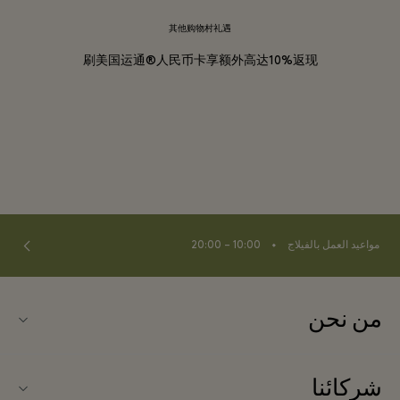
其他购物村礼遇
刷美国运通®人民币卡享额外高达10%返现
⬩
مواعيد العمل بالفيلاج
10:00 – 20:00
من نحن
اتصل بنا
شركائنا
اتصل بنا