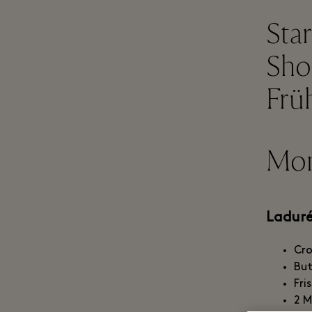
Star
Sho
Frü
Mon
Laduré
Cro
But
Fri
2 M