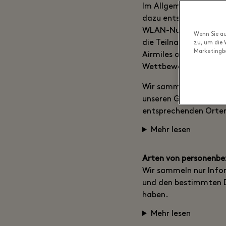
Im Allgemeinen sammel
dazu entscheiden, die
WLAN-Nutzung im Villa
Wenn Sie au
die Teilnahme an Foto
zu, um die 
Marketingb
Airmiles oder andere
Wettbewerben oder e
Wir sammeln auch Ihr
unseren Gästen eine s
entsprechenden Ort
Mehr lesen
Arten von personenbe
Wir sammeln nur Info
und den bestimmten Di
haben.
Mehr lesen