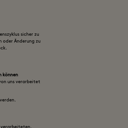
nszyklus sicher zu
ch oder Änderung zu
eck.
n können
von uns verarbeitet
 werden.
 verarbeiteten.