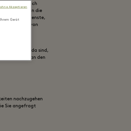
en, wenn Sie sich
 ohne Akzeptieren
Darunter fallen die
oder andere Dienste,
 Ihrem Gerät
 das Einlösen von
gen und
n, die dafür da sind,
ons pflichten an den
gkeiten nachzugehen
ie Sie angefragt