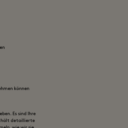
den
nehmen können
ben. Es sind Ihre
hält detaillierte
ln, wie wir sie