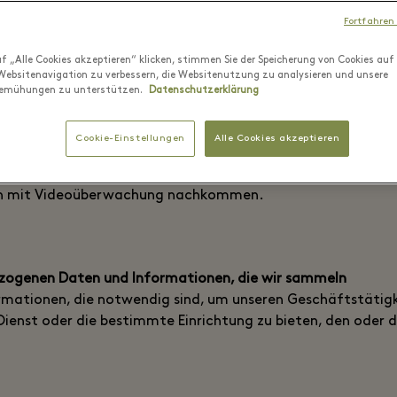
n wir von Ihnen als Gast im Ingolstadt Village Information
Fortfahren
 von uns angebotenen Dienste und Einrichtungen zu nutzen. 
ge, das Ausleihen von Ausrüstung, unser Personal Shopper 
f „Alle Cookies akzeptieren“ klicken, stimmen Sie der Speicherung von Cookies auf
shootings oder Dreharbeiten, der Kauf von Geschenkkarten,
Websitenavigation zu verbessern, die Websitenutzung zu analysieren und unsere
emühungen zu unterstützen.
Datenschutzerklärung
n Punkten aus Treueprogrammen, die Teilnahme an Verlosun
in Engagement in unseren Community Teams.
Cookie-Einstellungen
Alle Cookies akzeptieren
e personenbezogenen Daten durch Überwachungstechnologie
icherere Umgebung zu bieten. Wir werden unseren Informati
en mit Videoüberwachung nachkommen.
zogenen Daten und Informationen, die wir sammeln
rmationen, die notwendig sind, um unseren Geschäftstäti
enst oder die bestimmte Einrichtung zu bieten, den oder d