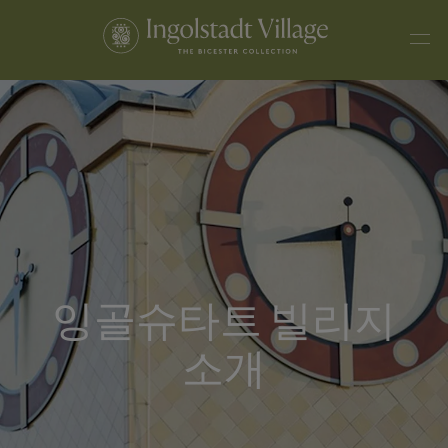
잉골슈타트 빌리지
소개