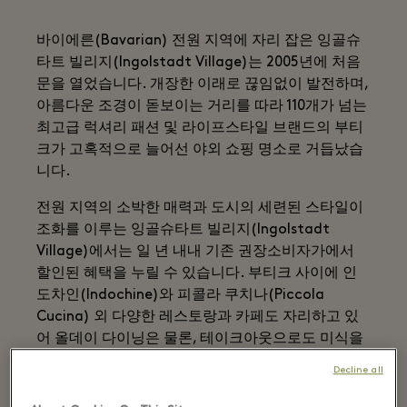
바이에른(Bavarian) 전원 지역에 자리 잡은 잉골슈
타트 빌리지(Ingolstadt Village)는 2005년에 처음
문을 열었습니다. 개장한 이래로 끊임없이 발전하며,
아름다운 조경이 돋보이는 거리를 따라 110개가 넘는
최고급 럭셔리 패션 및 라이프스타일 브랜드의 부티
크가 고혹적으로 늘어선 야외 쇼핑 명소로 거듭났습
니다.
전원 지역의 소박한 매력과 도시의 세련된 스타일이
조화를 이루는 잉골슈타트 빌리지(Ingolstadt
Village)에서는 일 년 내내 기존 권장소비자가에서
할인된 혜택을 누릴 수 있습니다. 부티크 사이에 인
도차인(Indochine)와 피콜라 쿠치나(Piccola
Cucina) 외 다양한 레스토랑과 카페도 자리하고 있
어 올데이 다이닝은 물론, 테이크아웃으로도 미식을
즐길 수 있습니다. 이외에도 빌리지에서의 시간을 한
Decline all
층 더 특별하게 즐기실 수 있도록 다국어로 이용 가능
한 컨시어지와 퍼스널 쇼퍼, 핸즈프리 쇼핑, 심지어