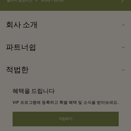
⬩
빌리지 영업시간
10:00 – 20:00
회사 소개
연락처
파트너쉽
연락처
우리의 파트너들
Ingolstadt Village (잉골슈타트 빌리지) 소개
적법한
단체 예약
빌리지 지도
웹사이트 이용 약관
호텔 및 지역 명소
혜택을 드립니다
커리어
프리빌리지 약관
DO GOOD programme
VIP 프로그램에 등록하고 특별 혜택 및 소식을 받아보세요.
앱 다운로드
Privacy notice
Shopping Card
가입하기
웹접근성 안내