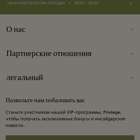
⬩
ЧАСЫ РАБОТЫ БУТИК-ГОРОДКА
10:00 – 20:00
О нас
Связаться с нами
Партнерские отношения
Связаться с нами
Наши партнеры
О Ingolstadt Village
легальный
Групповое бронирование
Карта бутик-городка
Условия и положения
Отели и достопримечательности
Позвольте нам побаловать вас
Вакансии
Условия и положения для привилегированного участника
DO GOOD programme
Станьте участником нашей VIP-программы, Privilege,
Загрузить приложение
чтобы получать эксклюзивные бонусы и инсайдерские
Privacy notice
новости.
Shopping Card
Специальные возможности