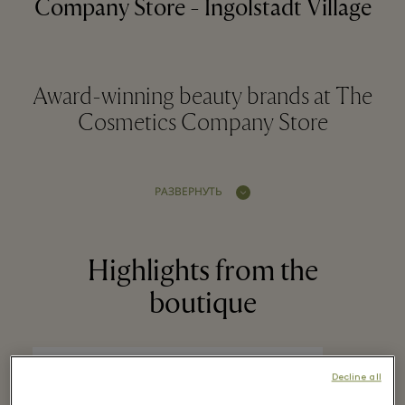
Company Store - Ingolstadt Village
Award-winning beauty brands at The
Cosmetics Company Store
РАЗВЕРНУТЬ
Highlights from the
boutique
Decline all