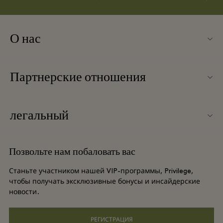
О нас
Связаться с нами
Партнерские отношения
Связаться с нами
Наши партнеры
О Ingolstadt Village
легальный
Групповое бронирование
Карта бутик-городка
Условия и положения
Отели и достопримечательности
Позвольте нам побаловать вас
Вакансии
Условия и положения для привилегированного участника
DO GOOD programme
Станьте участником нашей VIP-программы, Privilege,
Загрузить приложение
чтобы получать эксклюзивные бонусы и инсайдерские
Privacy notice
новости.
Shopping Card
Специальные возможности
РЕГИСТРАЦИЯ
Часто задаваемые вопросы