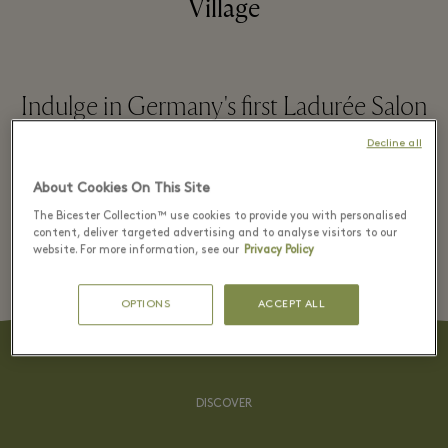
Village
Indulge in Germany's first Ladurée Salon
de Thé and enjoy the highest art of
Decline all
patisserie at Ingolstadt Village.
About Cookies On This Site
The Bicester Collection™ use cookies to provide you with personalised
content, deliver targeted advertising and to analyse visitors to our
РАЗВЕРНУТЬ
website. For more information, see our
Privacy Policy
OPTIONS
ACCEPT ALL
Ladurée Menu Food & Drinks
DISCOVER