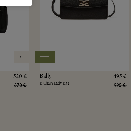
Bally
520 €
495 €
B Chain Lady Bag
870 €
995 €