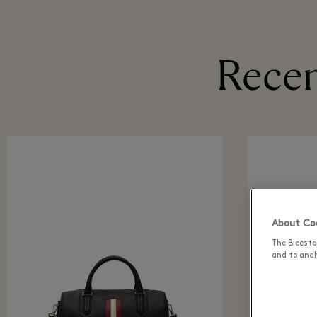
Recen
About Coo
The Biceste
and to analy