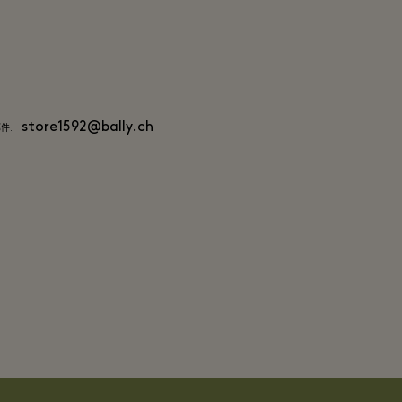
store1592@bally.ch
件: