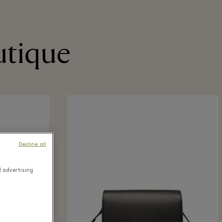
utique
Decline all
d advertising