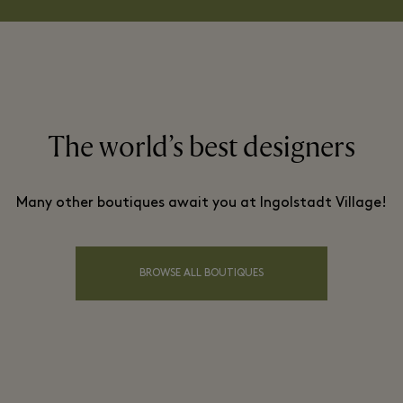
The world’s best designers
Many other boutiques await you at Ingolstadt Village!
BROWSE ALL BOUTIQUES