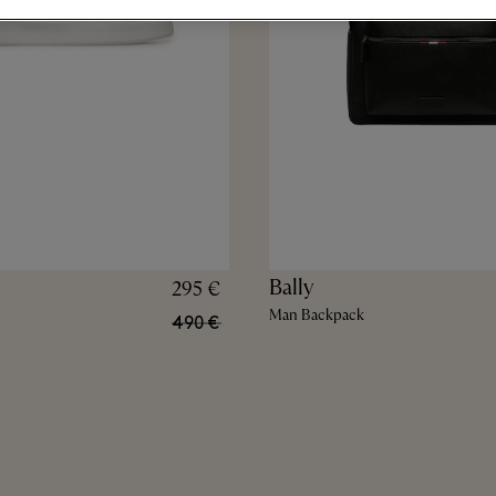
Bally
295 €
Man Backpack
490 €