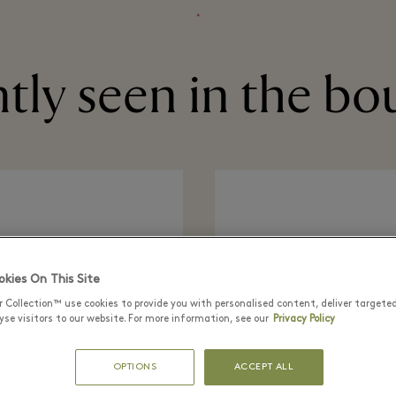
⬩
tly seen in the bo
kies On This Site
r Collection™ use cookies to provide you with personalised content, deliver targete
se visitors to our website. For more information, see our
Privacy Policy
OPTIONS
ACCEPT ALL