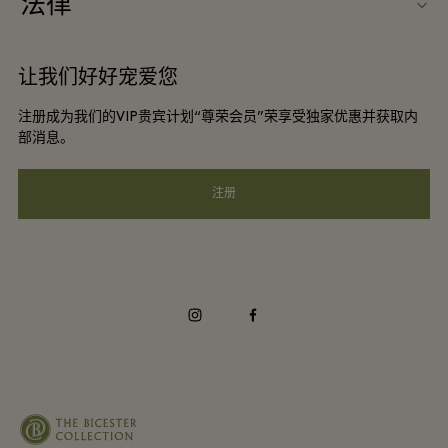
法律
团体预订
购物村互动地图
条款与条件
酒店及景点合作伙伴
让我们好好宠爱您
工作机会
会员条款与条件
DO GOOD programme
注册成为我们的VIP贵宾计划“尊荣会员”荣享受独家优惠并获取内
下载应用程序
Privacy notice
部消息。
礼品卡
可访问性
注册
常见问题
企业责任
instagram
facebook