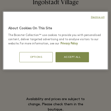
Ingolstadt Village
Decline all
Douglas is one of the leading retailers in
About Cookies On This Site
the European beauty industry with
The Bicester Collection™ use cookies to provide you with personalised
about 2,400 stores and fast-growing
content, deliver targeted advertising and to analyse visitors to our
website. For more information, see our
Privacy Policy
online shops in 21 European countries.
OPTIONS
ACCEPT ALL
阅读全文
Availability and prices are subject to
change. Please check them in the
boutique.