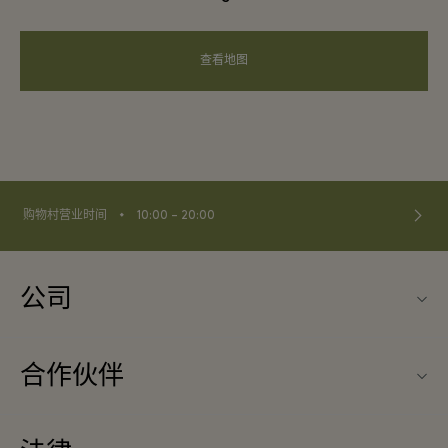
查看地图
⬩
购物村营业时间
10:00 – 20:00
公司
联系我们
合作伙伴
联系我们
旅行合作伙伴
关于Ingolstadt Village（因戈尔斯塔特购物村）