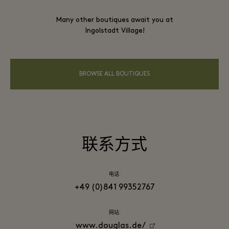
Many other boutiques await you at
Ingolstadt Village!
BROWSE ALL BOUTIQUES
联系方式
电话:
+49 (0)841 99352767
网站:
www.douglas.de/