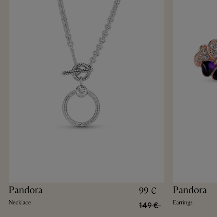
Pandora
Pandora
99 €
Necklace
Earrings
149 €