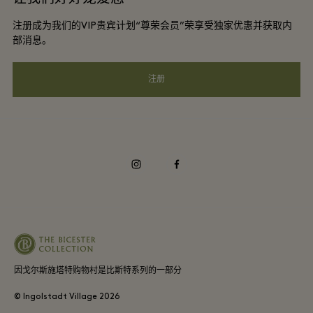
会员条款与条件
DO GOOD programme
注册成为我们的VIP贵宾计划“尊荣会员”荣享受独家优惠并获取内
下载应用程序
Privacy notice
部消息。
礼品卡
可访问性
注册
常见问题
企业责任
instagram
facebook
因戈尔斯施塔特购物村是比斯特系列的一部分
© Ingolstadt Village
2026