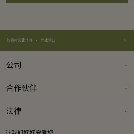
⬩
购物村营业时间
停止营业
公司
联系我们
合作伙伴
联系我们
旅行合作伙伴
关于Ingolstadt Village（因戈尔斯塔特购物村）
法律
团体预订
购物村互动地图
条款与条件
酒店及景点合作伙伴
让我们好好宠爱您
工作机会