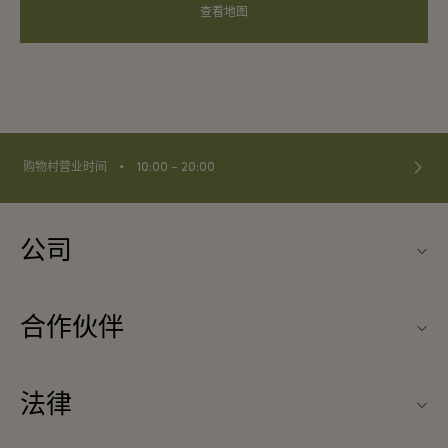
查看地图
⬩
购物村营业时间
10:00 – 20:00
公司
联系我们
合作伙伴
联系我们
旅行合作伙伴
关于Ingolstadt Village（因戈尔斯塔特购物村）
法律
团体预订
购物村互动地图
条款与条件