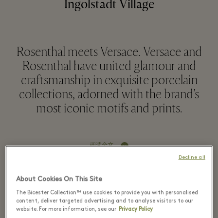
Ingolstadt Village
Rosenthal meets Versace. Versace and
Rosenthal have united glamour and
craftsmanship in exquisite porcelain
collections, adorned with the brand’s
most iconic motifs and prints.
阅读全文
Decline all
About Cookies On This Site
Recently seen in the
The Bicester Collection™ use cookies to provide you with personalised
boutique
content, deliver targeted advertising and to analyse visitors to our
website. For more information, see our
Privacy Policy