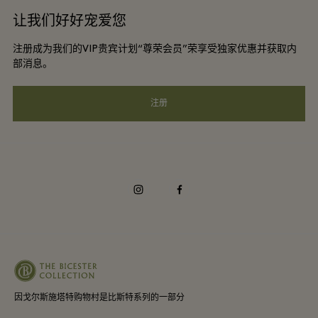
酒店及景点合作伙伴
让我们好好宠爱您
工作机会
会员条款与条件
DO GOOD programme
注册成为我们的VIP贵宾计划“尊荣会员”荣享受独家优惠并获取内
下载应用程序
Privacy notice
部消息。
礼品卡
可访问性
注册
常见问题
企业责任
instagram
facebook
因戈尔斯施塔特购物村是比斯特系列的一部分