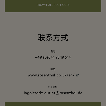
BROWSE ALL BOUTIQUES
联系方式
电话:
+49 (0)841 95 19 514
网站:
www.rosenthal.co.uk/en/
电子邮件:
ingolstadt.outlet@rosenthal.de