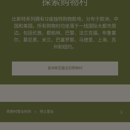
探索购物村
比斯特系列拥有12座独特购物胜地，分布于欧洲、中
国和美国。所有购物村均坐落于一线国际大都市周
边，包括伦敦、都柏林、巴黎、法兰克福、布鲁塞
尔、慕尼黑、米兰、巴塞罗那、马德里、上海、苏
州和纽约。
查询距您最近的购物村
⬩
购物村营业时间
停止营业