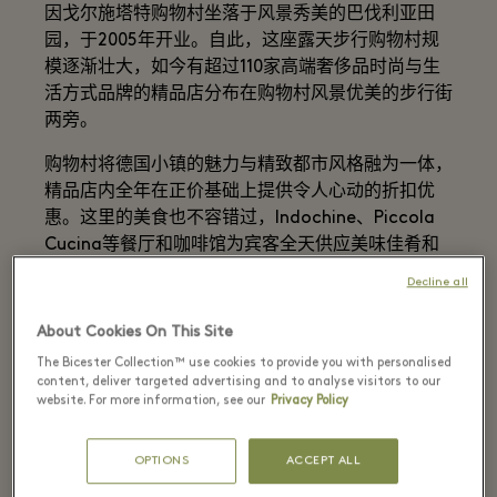
因戈尔施塔特购物村坐落于风景秀美的巴伐利亚田
园，于2005年开业。自此，这座露天步行购物村规
模逐渐壮大，如今有超过110家高端奢侈品时尚与生
活方式品牌的精品店分布在购物村风景优美的步行街
两旁。
购物村将德国小镇的魅力与精致都市风格融为一体，
精品店内全年在正价基础上提供令人心动的折扣优
惠。这里的美食也不容错过，Indochine、Piccola
Cucina等餐厅和咖啡馆为宾客全天供应美味佳肴和
外带美食。除此之外，一系列礼宾服务让您尽享难忘
Decline all
购物体验，包括多语种礼宾服务中心、私人导购、免
提购物以及因戈尔施塔特购物村“在家即达”服务
About Cookies On This Site
（Ingolstadt Village from home）等。
The Bicester Collection™ use cookies to provide you with personalised
content, deliver targeted advertising and to analyse visitors to our
因戈尔施塔特购物村每周星期一至星期六营业，距离
website. For more information, see our
Privacy Policy
慕尼黑不到一小时路程，乘坐汽车和火车均可轻松抵
达。
OPTIONS
ACCEPT ALL