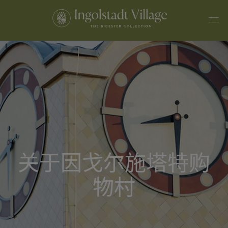
关于因戈尔施塔特购
物村