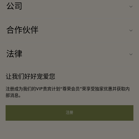
公司
联系我们
合作伙伴
联系我们
旅行合作伙伴
关于Ingolstadt Village（因戈尔斯塔特购物村）
法律
团体预订
购物村互动地图
条款与条件
酒店及景点合作伙伴
让我们好好宠爱您
工作机会
会员条款与条件
DO GOOD programme
注册成为我们的VIP贵宾计划“尊荣会员”荣享受独家优惠并获取内
下载应用程序
Privacy notice
部消息。
礼品卡
可访问性
注册
常见问题
企业责任