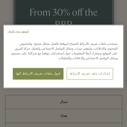
From 30% off the
RRP
استمر دون قبول
Enjoy savings from 30% off the
نستخدم ملفات تعريف الارتباط للسماح لموقعنا بالعمل بشكل صحيح، ولتخصيص
recommended retail price.
المحتوى والإعلانات، ولتوفير ميزات وسائل التواصل الاجتماعي ولتحليل حركة المرور
على الموقع. ونشارك أيضًا المعلومات حول استخدامك موقعنا مع شركائنا على مستوى
وسائل التواصل الاجتماعي والإعلانات والتحليلات.
إعدادات ملف تعريف الارتباط
قبول ملفات تعريف الارتباط كلها
جمال
هدايا