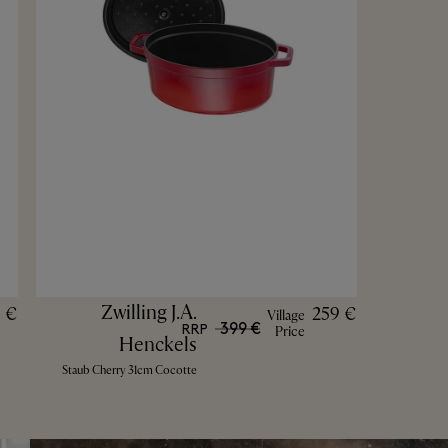
Zwilling J.A.
5 €
259 €
Village
399 €
RRP
Price
Henckels
Staub Cherry 31cm Cocotte