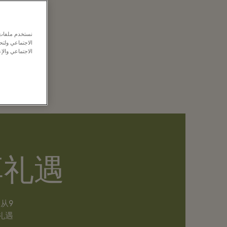
外的超卓优惠。
尚只待你感
نستخدم ملفات ت
受。
الاجتماعي ولت
الاجتماعي والإع
代尔购物村！
尊享礼遇
e 从9
礼遇