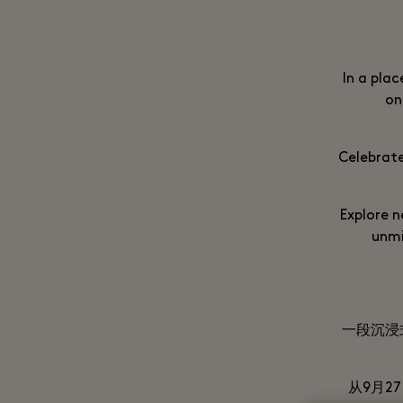
In a pla
on
Celebrat
Explore n
unmi
一段沉浸
从9月2