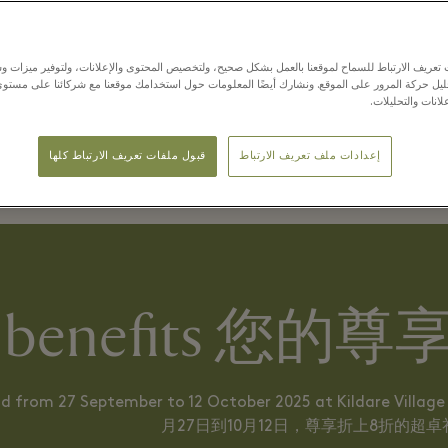
精品店使用VIP Pass享受额
顶奢时尚，到充满故事的潮流小众欧洲精品，用心甄选的金秋时
عريف الارتباط للسماح لموقعنا بالعمل بشكل صحيح، ولتخصيص المحتوى والإعلانات، ولتوفير ميزات وس
حليل حركة المرور على الموقع. ونشارك أيضًا المعلومات حول استخدامك موقعنا مع شركائنا على مستو
لانات والتحليلات.
金秋精彩尽在可尔
إعدادات ملف تعريف الارتباط
قبول ملفات تعريف الارتباط كلها
r benefits 您的
id from 27 September to 12 October 2025 at Kildare Villag
月27日到10月12日，尊享折上8折的超卓