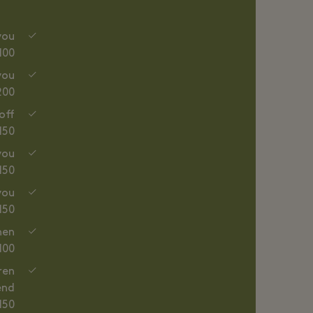
you
00)
you
00)
off
50)
you
50)
you
50)
hen
00)
ren
end
150)