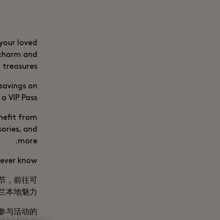
your loved
l charm and
 treasures.
savings on
a VIP Pass.
nefit from
sories, and
more.
never know.
节，前往可
本地魅力。
在参与活动的