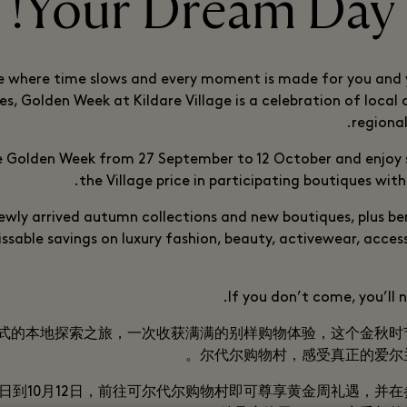
Your Dream Day!
ce where time slows and every moment is made for you and 
es, Golden Week at Kildare Village is a celebration of loca
regional
e Golden Week from 27 September to 12 October and enjoy 
the Village price in participating boutiques with 
ewly arrived autumn collections and new boutiques, plus be
ssable savings on luxury fashion, beauty, activewear, acces
If you don’t come, you’ll 
式的本地探索之旅，一次收获满满的别样购物体验，这个金秋时
尔代尔购物村，感受真正的爱尔兰
7日到10月12日，前往可尔代尔购物村即可尊享黄金周礼遇，并