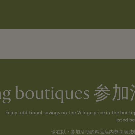
ating boutique
Enjoy additional savings on the Village price in the bouti
listed b
请在以下参加活动的精品店内尊享满减