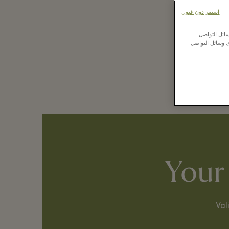
استمر دون قبول
从最爱
ائل التواصل
ى وسائل التواصل
You
Val