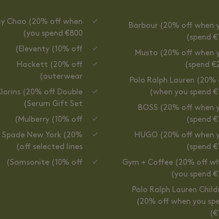
y Choo (20% off when
Barbour (20% off when 
you spend €800)
spend €1
Eleventy (10% off)
Musto (20% off when 
Hackett (20% off
spend €2
outerwear)
Polo Ralph Lauren (20% 
larins (20% off Double
when you spend €1
Serum Gift Set)
BOSS (20% off when 
Mulberry (10% off)
spend €1
 Spade New York (20%
HUGO (20% off when 
off selected lines)
spend €1
Samsonite (10% off)
Gym + Coffee (20% off w
you spend €1
Polo Ralph Lauren Child
(20% off when you sp
€