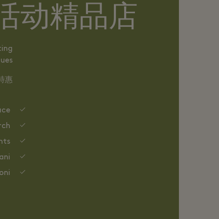
s 参加活动精品店
ting
ues:
惠：
ace
rch
nts
ani
oni