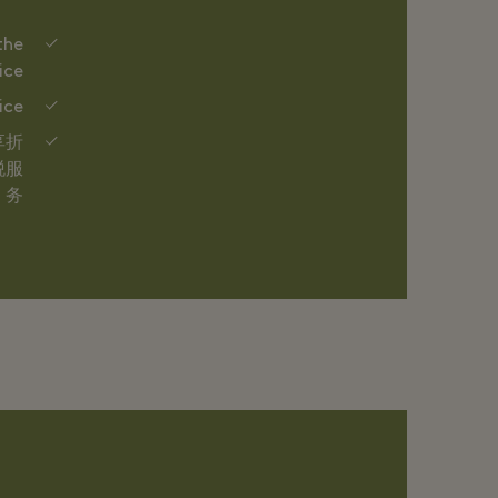
the
ice
ice
享折
税服
务