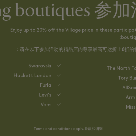
ating boutique
Enjoy up to 20% off the Village price in these participa
boutiq
请在以下参加活动的精品店内尊享最高可达折上8折的特
Swarovski
The North F
Hackett London
Tory Bu
Furla
AllSai
Levi's
Arm
Vans
Miss
Terms and conditions apply. 条款和细则