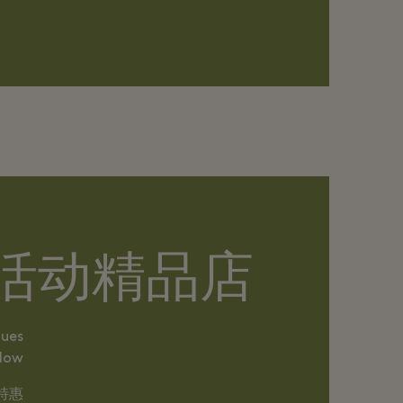
s 参加活动精品店
ques
elow
特惠