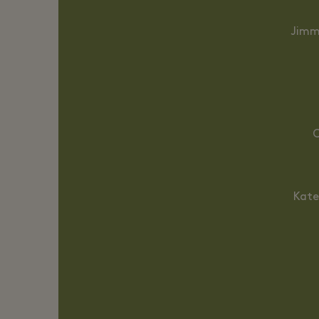
Jimm
C
Kate