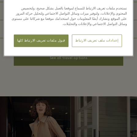
نستخدم ملفات تعريف الارتباط للسماح لموقعنا بالعمل بشكل صحيح، ولتخصيص
By car
المحتوى والإعلانات، ولتوفير ميزات وسائل التواصل الاجتماعي ولتحليل حركة المرور
على الموقع. ونشارك أيضًا المعلومات حول استخدامك موقعنا مع شركائنا على مستوى
وسائل التواصل الاجتماعي والإعلانات والتحليلات.
By coach
إعدادات ملف تعريف الارتباط
قبول ملفات تعريف الارتباط كلها
See all travel options