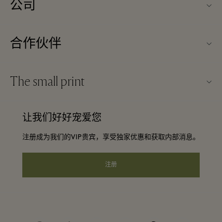
公司
关于Kildare Village（可尔代尔购物村）
合作伙伴
购物村互动地图
旅行合作伙伴
联系我们
The small print
成为合作伙伴
工作机会
条款与条件
常旅客计划合作伙伴
让我们好好宠爱您
下载应用程序
Discount terms and conditions
团体预订
注册成为我们的VIP贵宾，享受独家优惠和获取内部消息。
常见问题
会员条款与条件
酒店及景点合作伙伴
礼品卡
注册
Privacy notice
可访问性
企业责任
instagram
facebook
twitter
youtube
pinterest
tripadvisor