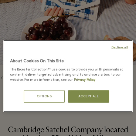
Decline all
About Cookies On This Site
The Bicester Collection™ use cookies to provide you with personalised
content, deliver targeted advertising and to analyse visitors to our
返回品牌列表
website. For more information, see our
Privacy Policy
⬩
精品店营业时间
09:00 – 20:00
OPTIONS
ACCEPT ALL
Cambridge Satchel Company located