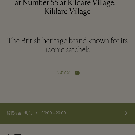
at Number 55 at Kildare Village. -
Kildare Village
The British heritage brand known for its
iconic satchels
阅读全文
⬩
购物村营业时间
09:00 – 20:00