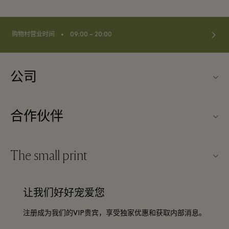
⬩
购物村营业时间
09:00 – 20:00
公司
关于Kildare Village（可尔代尔购物村）
合作伙伴
购物村互动地图
旅行合作伙伴
联系我们
The small print
成为合作伙伴
工作机会
条款与条件
常旅客计划合作伙伴
让我们好好宠爱您
下载应用程序
Discount terms and conditions
团体预订
注册成为我们的VIP贵宾，享受独家优惠和获取内部消息。
常见问题
会员条款与条件