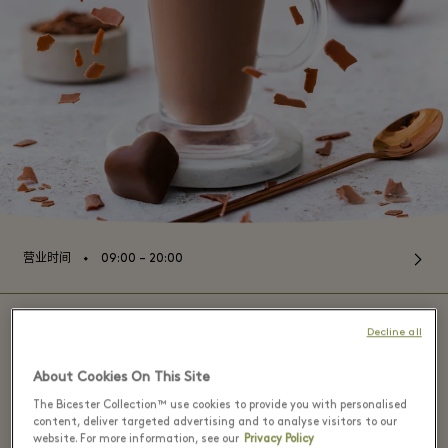
⬩
营业时间
09:00 – 20:00
Decline all
Butler's Chocolate Café - Kildare
About Cookies On This Site
Village
The Bicester Collection™ use cookies to provide you with personalised
content, deliver targeted advertising and to analyse visitors to our
website. For more information, see our
Privacy Policy