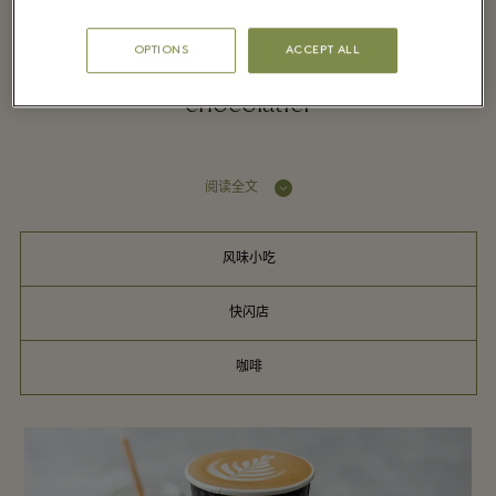
OPTIONS
ACCEPT ALL
Ireland’s premier family-owned luxury
chocolatier
阅读全文
风味小吃
快闪店
咖啡