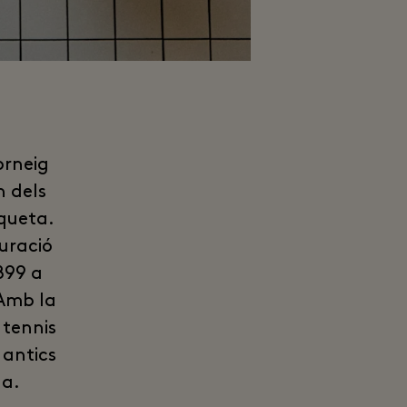
orneig
 dels
aqueta.
guració
899 a
 Amb la
 tennis
 antics
na.