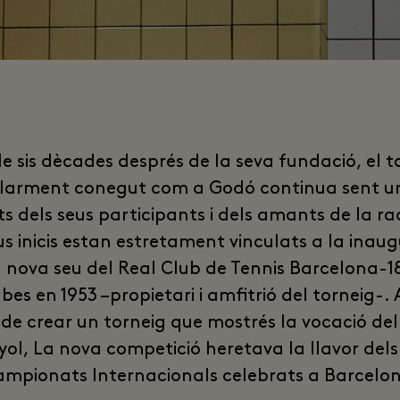
e sis dècades després de la seva fundació, el t
larment conegut com a Godó continua sent un
ts dels seus participants i dels amants de la r
us inicis estan estretament vinculats a la inau
a nova seu del Real Club de Tennis Barcelona-1
bes en 1953 –propietari i amfitrió del torneig-.
 de crear un torneig que mostrés la vocació del
ol, La nova competició heretava la llavor dels
mpionats Internacionals celebrats a Barcelo