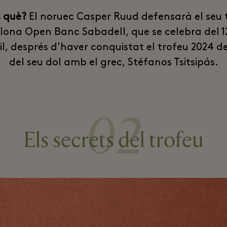
s què?
El noruec Casper Ruud defensarà el seu t
lona Open Banc Sabadell, que se celebra del 12
il, després d'haver conquistat el trofeu 2024 d
del seu dol amb el grec, Stéfanos Tsitsipás.
02
Els secrets del trofeu