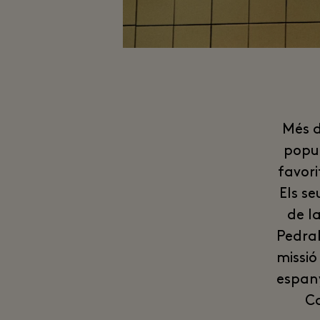
Més d
popu
favori
Els se
de l
Pedral
missió
espany
Ca