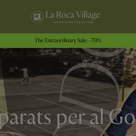
The Extraordinary Sale: -70%
parats per al G