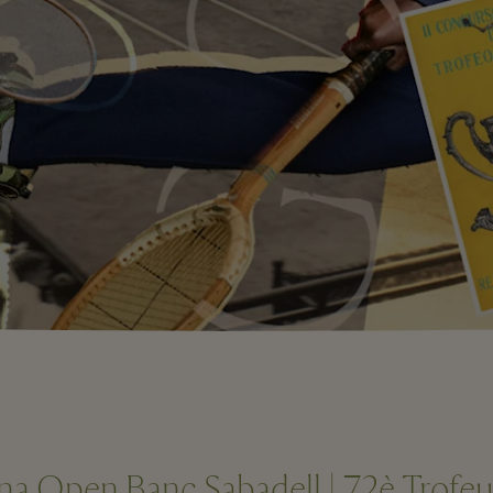
ona Open Banc Sabadell | 72è Trofe