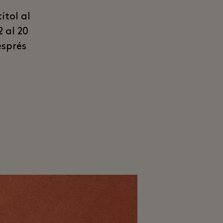
ítol al
 al 20
esprés