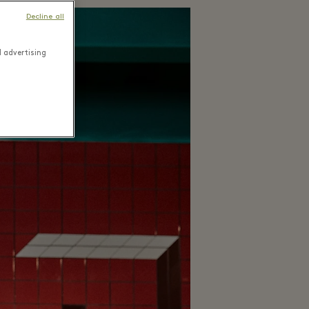
Decline all
d advertising