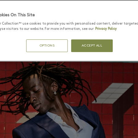
kies On This Site
r Collection™ use cookies to provide you with personalised content, deliver targete
se visitors to our website. For more information, see our
Privacy Policy
OPTIONS
ACCEPT ALL