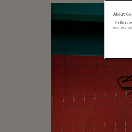
About Coo
The Biceste
and to analy