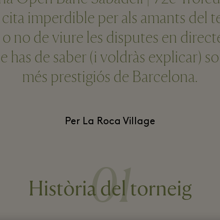
ita imperdible per als amants del t
 o no de viure les disputes en direc
ue has de saber (i voldràs explicar) so
més prestigiós de Barcelona.
Per La Roca Village
01
Història del torneig