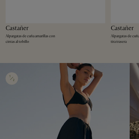
Castañer
Castañer
Alpargatas de cuña amarillas con
Alpargatas de cuñ
cintas al tobillo
tira trasera
1
2