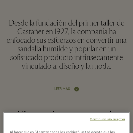
Desde la fundación del primer taller de
Castañer en 1927, la compañía ha
enfocado sus esfuerzos en convertir una
sandalia humilde y popular en un
sofisticado producto intrínsecamente
vinculado al diseño y la moda.
LEER MÁS
Visto recientemente en la
Continuar sin aceptar
boutique
Al hacer clic en “Aceptar todas las cookies”, usted acepta que las