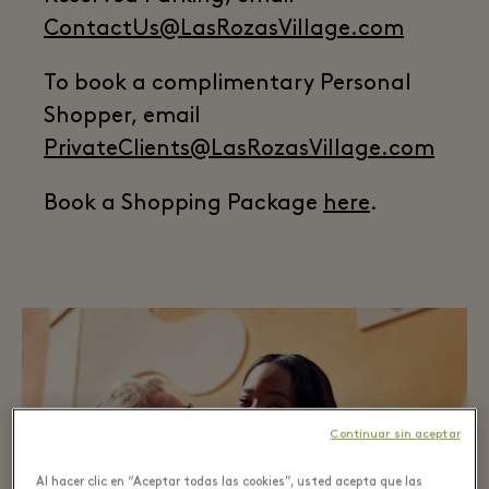
ContactUs@LasRozasVillage.com
To book a complimentary Personal
Shopper, email
PrivateClients@LasRozasVillage.com
Book a Shopping Package
here
.
Continuar sin aceptar
Al hacer clic en “Aceptar todas las cookies”, usted acepta que las