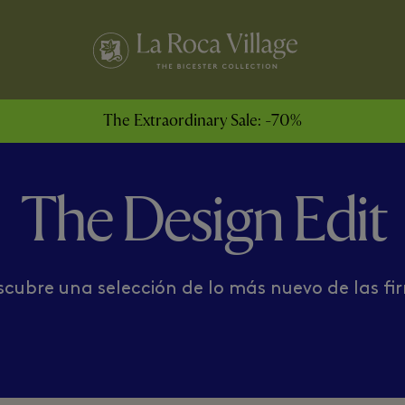
ASS HUT
MARC JACOBS
The Extraordinary Sale: -70%
The Design Edit
escubre una selección de lo más nuevo de las 