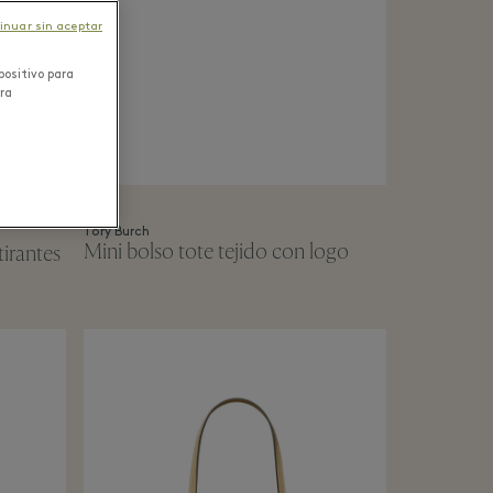
inuar sin aceptar
positivo para
ara
Tory Burch
Mini bolso tote tejido con logo
tirantes