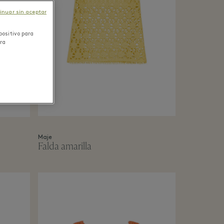
inuar sin aceptar
positivo para
ara
Maje
Falda amarilla