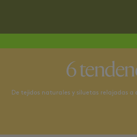
SPORT
COLOUR 
6 tendenc
De tejidos naturales y siluetas relajadas 