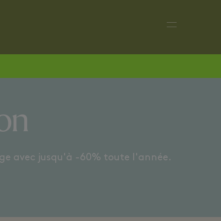
ES
LOOKS CONFORT
son
age avec jusqu'à -60% toute l'année.