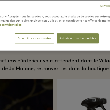
Contin
sur « Accepter tous les cookies », vous acceptez le stockage de cookies sur votre ap
 navigation sur le site, analyser son utilisation et contribuer à nos efforts de mark
e confidentialité
Parfums d’intérieu
Paramètres des cookies
Autoriser tous les cookies
 parfums d’intérieur vous attendent dans le Vil
pur de Jo Malone, retrouvez-les dans la boutiq