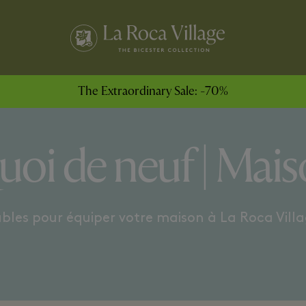
CUISINE ET TABLE
ACCESSOIRES ET TEXTIL
The Extraordinary Sale: -70%
oi de neuf | Mai
ables pour équiper votre maison à La Roca Vill