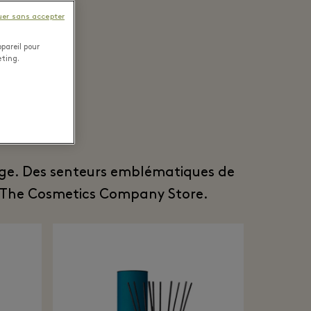
uer sans accepter
pareil pour
eting.
r
lage. Des senteurs emblématiques de
ue The Cosmetics Company Store.