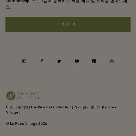
Membership 프로그램에 등록하고 특별 혜택 및 소식을 받아보세
Gift Card
프라이버시 공지
요.
호텔 및 지역 명소
FAQ
웹접근성 안내
가입하기
기업의 책임
Whistleblowing
instagram
facebook
twitter
youtube
pinterest
tripadvisor
Average supplier payment period
비스터 컬렉션(The Bicester Collection)의 라 로카 빌리지(La Roca
Village)
© La Roca Village
2026