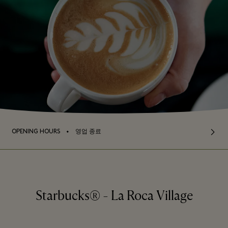
⬩
OPENING HOURS
영업 종료
Starbucks® - La Roca Village