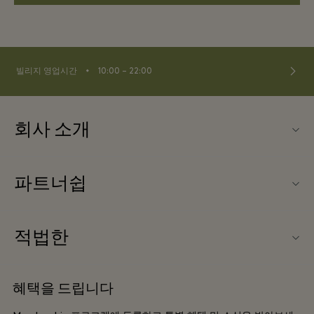
⬩
빌리지 영업시간
10:00 – 22:00
회사 소개
문의하기
파트너쉽
La Roca Village (라 로카 빌리지) 소개
우리의 파트너들
빌리지 지도
적법한
파트너가되다
커리어
웹사이트 이용 약관
항공사 마일리지 프로그램
혜택을 드립니다
앱 다운로드
프리빌리지 약관
단체 예약