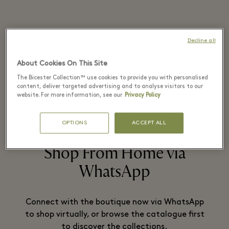
Rado has become famous throughout
Decline all
the entire world for its research into
About Cookies On This Site
materials science.
The Bicester Collection™ use cookies to provide you with personalised
content, deliver targeted advertising and to analyse visitors to our
website. For more information, see our
Privacy Policy
РАЗВЕРНУТЬ
OPTIONS
ACCEPT ALL
Shop From Home via
WhatsApp
Connect with the boutique now via WhatsApp
to shop virtually, or browse the catalogue first
to discover the collections.