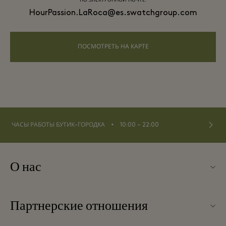
ПО ЭЛЕКТРОННОЙ ПОЧТЕ:
HourPassion.LaRoca@es.swatchgroup.com
ПОСМОТРЕТЬ НА КАРТЕ
⬩
ЧАСЫ РАБОТЫ БУТИК-ГОРОДКА
10:00 – 22:00
О нас
Контакты
Партнерские отношения
О La Roca Village
Наши партнеры