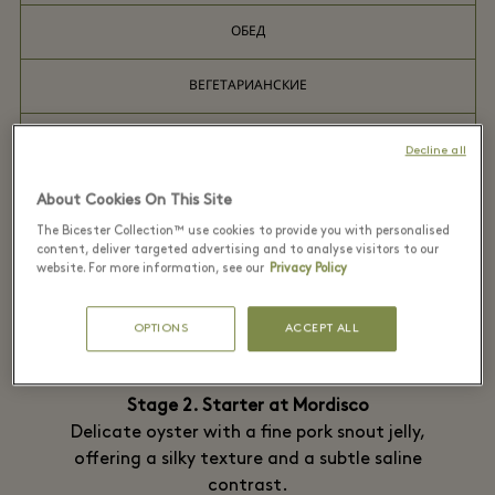
ОБЕД
ВЕГЕТАРИАНСКИЕ
ПОЛУДЕННЫЙ ЧАЙ
Decline all
ВЕГЕТАРИАНСКИЕ
About Cookies On This Site
The Bicester Collection™ use cookies to provide you with personalised
content, deliver targeted advertising and to analyse visitors to our
website. For more information, see our
Privacy Policy
The Grand Tour of Taste
OPTIONS
ACCEPT ALL
Stage 2. Starter at Mordisco
Delicate oyster with a fine pork snout jelly,
offering a silky texture and a subtle saline
contrast.