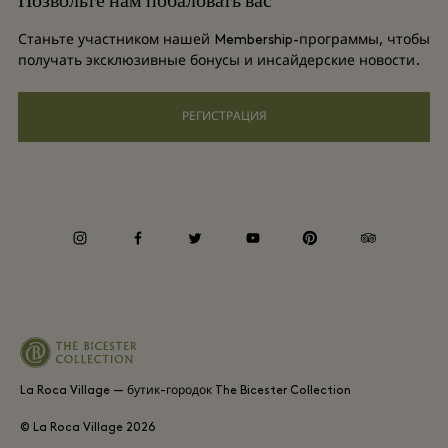
Позвольте нам побаловать вас
Условия и положения для привилегированного участника
Групповое бронирование
Станьте участником нашей Membership-программы, чтобы
Подарочная карта
получать эксклюзивные бонусы и инсайдерские новости.
Privacy notices
Отели и достопримечательности
Часто задаваемые вопросы
РЕГИСТРАЦИЯ
Специальные возможности
Корпоративная ответственность
Whistleblowing
instagram
facebook
twitter
youtube
pinterest
tripadvisor
Average supplier payment period
La Roca Village — бутик-городок The Bicester Collection
© La Roca Village
2026