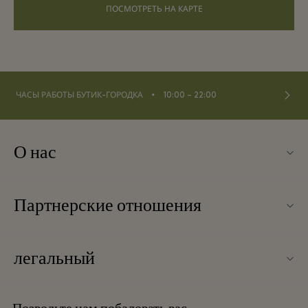
ПОСМОТРЕТЬ НА КАРТЕ
⬩
ЧАСЫ РАБОТЫ БУТИК-ГОРОДКА
10:00 – 22:00
О нас
Контакты
Партнерские отношения
О La Roca Village
Наши партнеры
Карта бутик-городка
легальный
Стать партнером
Вакансии
Условия и положения
Баллы для часто летающих путешественников
Загрузить приложение