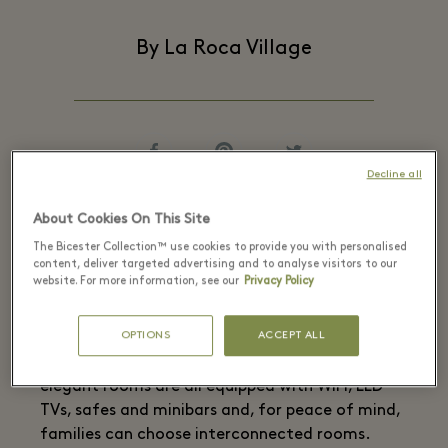
By La Roca Village
Decline all
About Cookies On This Site
A stone’s throw from the beach, less than 25
The Bicester Collection™ use cookies to provide you with personalised
content, deliver targeted advertising and to analyse visitors to our
minutes from the airport and 15 minutes from
website. For more information, see our
Privacy Policy
the city centre, the Hilton Diagonal Mar
Barcelona is the ideal base for a beach holiday,
OPTIONS
ACCEPT ALL
cultural getaway or romantic weekend in the
Catalan capital. With sea or city views, the
elegant rooms are all equipped with WiFi, LED
TVs, safes and minibars and, for peace of mind,
families can choose interconnected rooms.