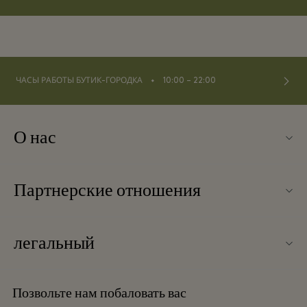
⬩
ЧАСЫ РАБОТЫ БУТИК-ГОРОДКА
10:00 – 22:00
О нас
Контакты
Партнерские отношения
О La Roca Village
Наши партнеры
Карта бутик-городка
легальный
Стать партнером
Вакансии
Условия и положения
Баллы для часто летающих путешественников
Позвольте нам побаловать вас
Загрузить приложение
Условия и положения для привилегированного участника