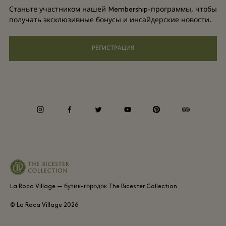
Групповое бронирование
Станьте участником нашей Membership-программы, чтобы
Подарочная карта
получать эксклюзивные бонусы и инсайдерские новости.
Privacy notices
Отели и достопримечательности
Часто задаваемые вопросы
РЕГИСТРАЦИЯ
Специальные возможности
Корпоративная ответственность
Whistleblowing
instagram
facebook
twitter
youtube
pinterest
tripadvisor
Average supplier payment period
La Roca Village — бутик-городок The Bicester Collection
© La Roca Village
2026