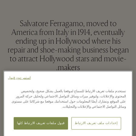
Salvatore Ferragamo, moved to
America from Italy in 1914, eventually
ending up in Hollywood where his
repair and shoe-making business began
to attract Hollywood stars and movie-
makers.
استمر دون قبول
قراءة المزيد
نستخدم ملفات تعريف الارتباط للسماح لموقعنا بالعمل بشكل صحيح، ولتخصيص
المحتوى والإعلانات، ولتوفير ميزات وسائل التواصل الاجتماعي ولتحليل حركة المرور
على الموقع. ونشارك أيضًا المعلومات حول استخدامك موقعنا مع شركائنا على مستوى
وسائل التواصل الاجتماعي والإعلانات والتحليلات.
Spotted in Ferragamo
إعدادات ملف تعريف الارتباط
قبول ملفات تعريف الارتباط كلها
boutique