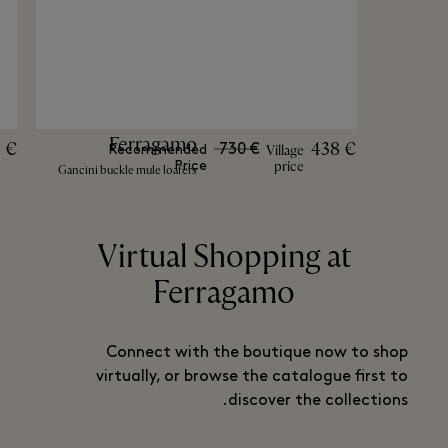
Ferragamo
 €
438 €
730 €
Village
Recommended
price
Price
Gancini buckle mule loafers
Virtual Shopping at
Ferragamo
Connect with the boutique now to shop
virtually, or browse the catalogue first to
discover the collections.