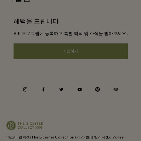
앱 다운로드
웹사이트 이용 약관
항공사 마일리지 프로그램
혜택을 드립니다
기프트카드
프리빌리지 약관
단체 예약
VIP 프로그램에 등록하고 특별 혜택 및 소식을 받아보세요.
빌리지 지도
프라이버시 공지
호텔 및 지역 명소
원격 쇼핑
가입하기
웹접근성 안내
커리어
기업의 책임
instagram
facebook
twitter
youtube
pinterest
tripadvisor
비스터 컬렉션(The Bicester Collection)의 라 발레 빌리지(La Vallée