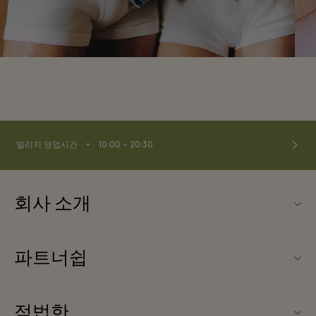
⬩
빌리지 영업시간
10:00 – 20:30
회사 소개
La Vallée Village (라 발레 빌리지) 소개
파트너쉽
문의하기
우리의 파트너들
FAQ
적법한
파트너가되다